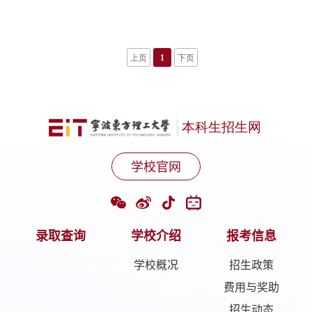
大道2911号三、层次☑本科□专科四、办学类型☑普通
高等学校 □成人高等学校□公办高等学校 ☑民办高等学
校 □独立学院 □内地与港澳台地区合作办学 □中外合作
上页
1
下页
办学□高等专科学校 □高等职业技术学校五、颁发学历
证书的院校名称及证书种类院校名称东方理工大学证书
种类我校培养的本科生在规定年限内达到所在专业毕业
要求者，颁发宁波东方理工大学本科毕业证书；符合学
校学位授予有关规定者，颁发学士学位证书。六、院校
招生管理机构(一) 学校成立招生委员会，研究制订学校
学校官网
招生计划，确定招生政策和规则，决定招生重大事项。
负责贯彻执行相关的招生政策和规则，研究确定学校招
生录取原则和具体办法。(二) 学校招生办公室是组织和
录取查询
学校介绍
报考信息
实施招生及其相关工作的常设机构，具体负责普通本科
招生的日常工作。(三) 学校纪检监察办公室对学校招生
学校概况
招生政策
工作实施全程监督。七、招生计划分配的原则和办法
费用与奖助
(一) 学校2025年只面向浙江省招生，招生计划以浙江省
招生动态