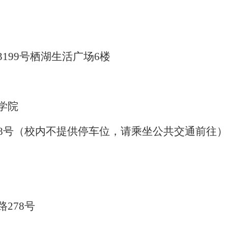
3199号栖湖生活广场6楼
学院
88号（校内不提供停车位，请乘坐公共交通前往）
路
278号